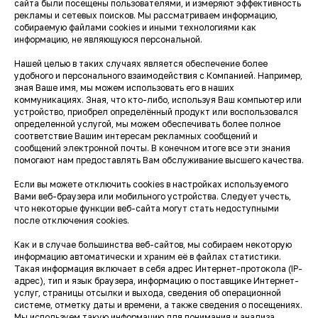
сайта были посещены пользователями, и измеряют эффективность
рекламы и сетевых поисков. Мы рассматриваем информацию,
собираемую файлами cookies и иными технологиями как
информацию, не являющуюся персональной.
Нашей целью в таких случаях является обеспечение более
удобного и персонального взаимодействия с Компанией. Например,
зная Ваше имя, мы можем использовать его в наших
коммуникациях. Зная, что кто-либо, используя Ваш компьютер или
устройство, приобрел определённый продукт или воспользовался
определенной услугой, мы можем обеспечивать более полное
соответствие Вашим интересам рекламных сообщений и
сообщений электронной почты. В конечном итоге все эти знания
помогают нам предоставлять Вам обслуживание высшего качества.
Если вы можете отключить cookies в настройках используемого
Вами веб-браузера или мобильного устройства. Следует учесть,
что некоторые функции веб-сайта могут стать недоступными
после отключения cookies.
Как и в случае большинства веб-сайтов, мы собираем некоторую
информацию автоматически и храним её в файлах статистики.
Такая информация включает в себя адрес Интернет-протокола (IP-
адрес), тип и язык браузера, информацию о поставщике Интернет-
услуг, страницы отсылки и выхода, сведения об операционной
системе, отметку даты и времени, а также сведения о посещениях.
Мы используем такую информацию для понимания и анализа