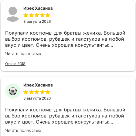
Ирек Хасанов
3 августа 2026
Покупали костюмы для братвы жениха. Большой
выбор костюмов, рубашек и галстуков на любой
вкус и цвет. Очень хорошие консультанты:
клиентоориентированы, эмпатичны, симпатичны, с
Читать полностью
хорошим вкусом. Огромная благодарность
консультантам Анне и Ляле! Также наливают чай,
Отзыв 2GIS
кофе и виски.
Ирек Хасанов
3 августа 2026
Покупали костюмы для братвы жениха. Большой
выбор костюмов, рубашек и галстуков на любой
вкус и цвет. Очень хорошие консультанты:
клиентоориентированы, эмпатичны, симпатичны, с
Читать полностью
хорошим вкусом. Огромная благодарность