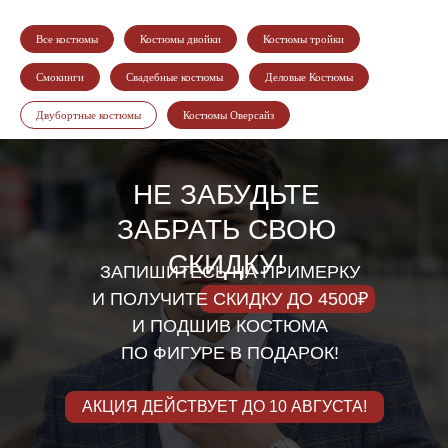
Все костюмы
Костюмы двойки
Костюмы тройки
Смокинги
Свадебные костюмы
Деловые Костюмы
Двубортные костюмы
Костюмы Оверсайз
НЕ ЗАБУДЬТЕ
ЗАБРАТЬ СВОЮ
СКИДКУ!
ЗАПИШИТЕСЬ НА ПРИМЕРКУ
И ПОЛУЧИТЕ СКИДКУ ДО 4500₽
И ПОДШИВ КОСТЮМА
ПО ФИГУРЕ В ПОДАРОК!
АКЦИЯ ДЕЙСТВУЕТ ДО 10 АВГУСТА!