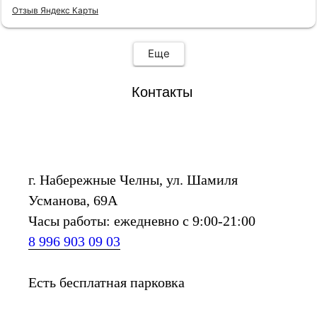
консультантам Анне и Ляле! Также наливают чай,
Отзыв Яндекс Карты
кофе и виски.
Еще
Контакты
г. Набережные Челны, ул. Шамиля
Усманова, 69А
Часы работы: ежедневно с 9:00-21:00
8 996 903 09 03
Есть бесплатная парковка