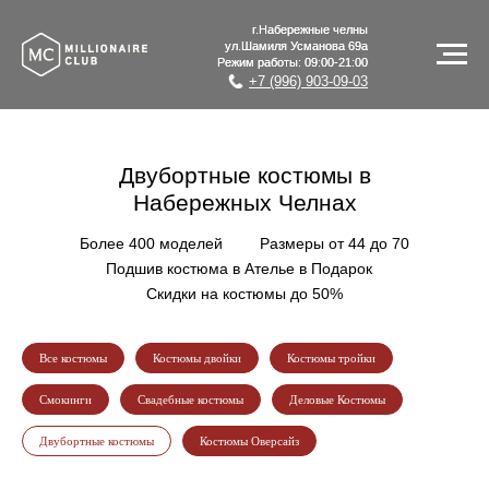
г.Набережные челны
г.Набережные челны
ул.Шамиля Усманова 69а
ул.Шамиля Усманова 69а
Режим работы: 09:00-21:00
Режим работы: 09:00-21:00
+7 (996) 903-09-03
Двубортные костюмы в
Набережных Челнах
Более 400 моделей
------
Размеры от 44 до 70
---
Подшив костюма в Ателье в Подарок
-----
Скидки на костюмы до 50%
Все костюмы
Костюмы двойки
Костюмы тройки
Смокинги
Свадебные костюмы
Деловые Костюмы
Двубортные костюмы
Костюмы Оверсайз