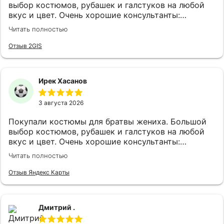
выбор костюмов, рубашек и галстуков на любой
вкус и цвет. Очень хорошие консультанты:
клиентоориентированы, эмпатичны, симпатичны, с
Читать полностью
хорошим вкусом. Огромная благодарность
консультантам Анне и Ляле! Также наливают чай,
Отзыв 2GIS
кофе и виски.
Ирек Хасанов
3 августа 2026
Покупали костюмы для братвы жениха. Большой
выбор костюмов, рубашек и галстуков на любой
вкус и цвет. Очень хорошие консультанты:
клиентоориентированы, эмпатичны, симпатичны, с
Читать полностью
хорошим вкусом. Огромная благодарность
консультантам Анне и Ляле! Также наливают чай,
Отзыв Яндекс Карты
кофе и виски.
Дмитрий .