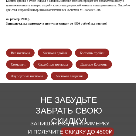
Костюм-двойка в стиле кэжуал в сложном оттенке зеленого придает его обладателю особую
привлекательность и шарм, а крой - классическую расслабленность и неформальность. Откройте
для себя широкий выбор высококачественных костюмов Millionaire Club.
46 размер 9900 р.
Запишитесь на примерку и получите скидку до 4500 рублей на костюм!
Все костюмы
Костюмы двойки
Костюмы тройки
Смокинги
Свадебные костюмы
Деловые Костюмы
Двубортные костюмы
Костюмы Оверсайз
НЕ ЗАБУДЬТЕ
ЗАБРАТЬ СВОЮ
СКИДКУ!
ЗАПИШИТЕСЬ НА ПРИМЕРКУ
И ПОЛУЧИТЕ СКИДКУ ДО 4500₽