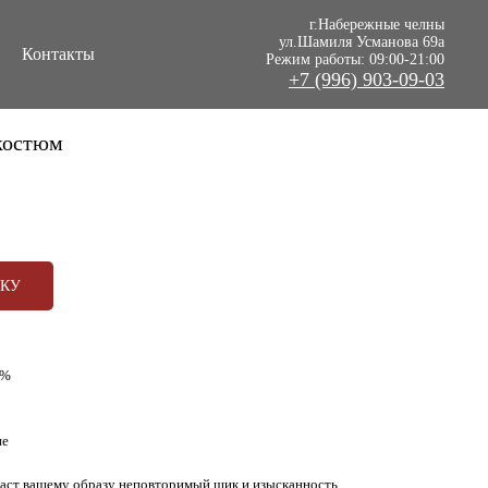
г.Набережные челны
ул.Шамиля Усманова 69а
Контакты
Режим работы: 09:00-21:00
+7 (996) 903-09-03
костюм
РКУ
0%
не
аст вашему образу неповторимый шик и изысканность.