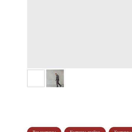
* Подробности акции уточняйте у Стилистов Консультантов Ма
Мы находимся в г.Набережные Челны
ул.Шамиля Усманова 69а
Режим работы с 9:00 до 21:00
ЗАПИШ
И ПОЛУЧ
И П
ПО Ф