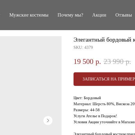
г
Мужские костюмы
Почему мы?
Акции
Отзывы
Элегантный бордовый 
SKU:
4379
19 500
р.
23 990
р.
ЗАПИСАТЬСЯ НА ПРИМЕ
Цвет: Бордовый
Материал: Шерсть 80%, Вискоза 2
Размеры: 44-58
Услуги Ателье в Подарок!
Условия Акции уточняйте в Магази
Элегантный бордовый костюм прид