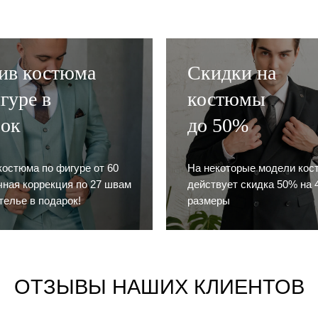
ив костюма
Скидки на
гуре в
костюмы
рок
до 50%
костюма по фигуре от 60
На некоторые модели кос
очная коррекция по 27 швам
действует скидка 50% на 4
телье в подарок!
размеры
ОТЗЫВЫ НАШИХ КЛИЕНТОВ