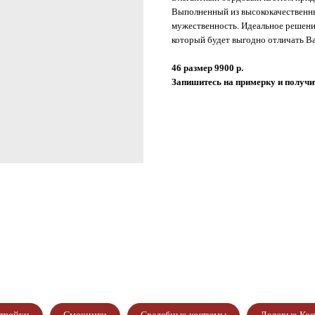
Выполненный из высококачественны
мужественность. Идеальное решени
который будет выгодно отличать Ва
46 размер 9900 р.
газина!
Запишитесь на примерку и получит
ИТЕСЬ НА ПРИМЕРКУ
ИТЕ СКИДКУ ДО 4500₽
ОДШИВ КОСТЮМА
ИГУРЕ В ПОДАРОК!