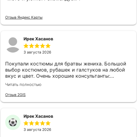
Отзыв Яндекс Карты
Ирек Хасанов
3 августа 2026
Покупали костюмы для братвы жениха. Большой
выбор костюмов, рубашек и галстуков на любой
вкус и цвет. Очень хорошие консультанты:
клиентоориентированы, эмпатичны, симпатичны, с
Читать полностью
хорошим вкусом. Огромная благодарность
консультантам Анне и Ляле! Также наливают чай,
Отзыв 2GIS
кофе и виски.
Ирек Хасанов
3 августа 2026