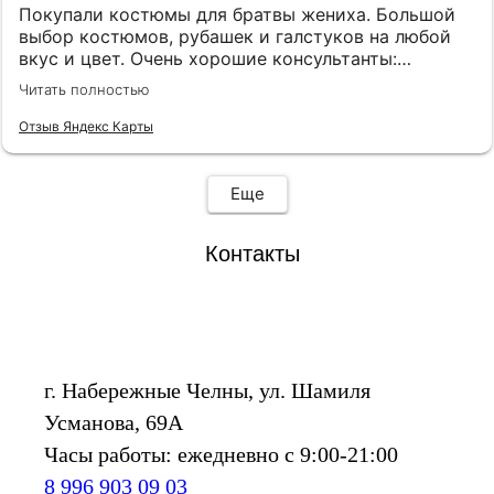
Покупали костюмы для братвы жениха. Большой
выбор костюмов, рубашек и галстуков на любой
вкус и цвет. Очень хорошие консультанты:
клиентоориентированы, эмпатичны, симпатичны, с
Читать полностью
хорошим вкусом. Огромная благодарность
консультантам Анне и Ляле! Также наливают чай,
Отзыв Яндекс Карты
кофе и виски.
Еще
Контакты
г. Набережные Челны, ул. Шамиля
Усманова, 69А
Часы работы: ежедневно с 9:00-21:00
8 996 903 09 03