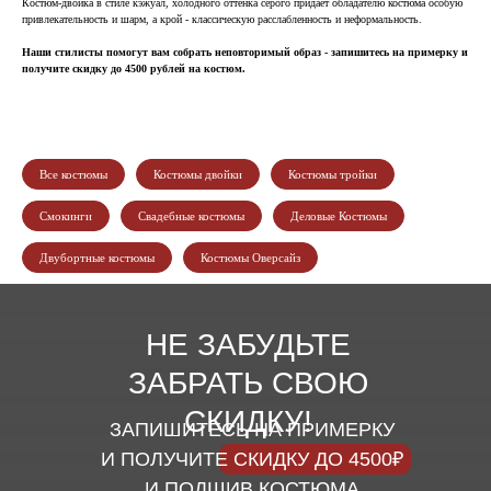
Костюм-двойка в стиле кэжуал, холодного оттенка серого придает обладателю костюма особую
привлекательность и шарм, а крой - классическую расслабленность и неформальность.
Наши стилисты помогут вам собрать неповторимый образ - запишитесь на примерку и
получите скидку до 4500 рублей на костюм.
Все костюмы
Костюмы двойки
Костюмы тройки
Смокинги
Свадебные костюмы
Деловые Костюмы
Двубортные костюмы
Костюмы Оверсайз
НЕ ЗАБУДЬТЕ
ЗАБРАТЬ СВОЮ
СКИДКУ!
ЗАПИШИТЕСЬ НА ПРИМЕРКУ
И ПОЛУЧИТЕ СКИДКУ ДО 4500₽
И ПОДШИВ КОСТЮМА