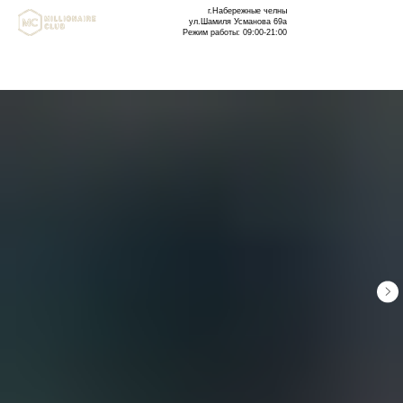
г.Набережные челны
ул.Шамиля Усманова 69а
Режим работы: 09:00-21:00