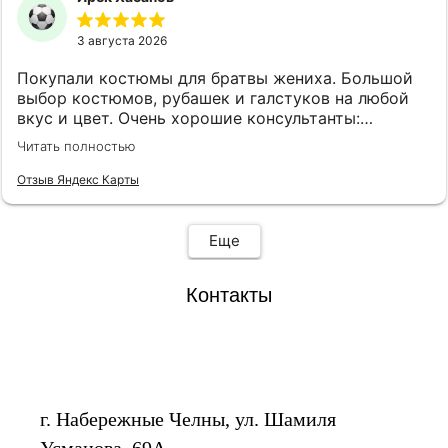
3 августа 2026
Покупали костюмы для братвы жениха. Большой
выбор костюмов, рубашек и галстуков на любой
вкус и цвет. Очень хорошие консультанты:
клиентоориентированы, эмпатичны, симпатичны, с
Читать полностью
хорошим вкусом. Огромная благодарность
консультантам Анне и Ляле! Также наливают чай,
Отзыв Яндекс Карты
кофе и виски.
Еще
Контакты
г. Набережные Челны, ул. Шамиля