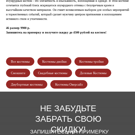
Изумрудный костюм - это элегантность и изысканность, воплощенная в одежде. В этом костюме
сочетается глубокий блеск искрящегося изумрудного оттенка с безупречным кроем и
высочайшим качеством материалов. Он станет великолепным выбором для особых мероприятий
и торжественных событий, который сделает мужчину центром притяжения и воплощением
истинного стиля и утонченности.
46 размер 9900 р.
Запишитесь на примерку и получите скидку до 4500 рублей на костюм!
Все костюмы
Костюмы двойки
Костюмы тройки
Смокинги
Свадебные костюмы
Деловые Костюмы
Двубортные костюмы
Костюмы Оверсайз
НЕ ЗАБУДЬТЕ
ЗАБРАТЬ СВОЮ
СКИДКУ!
ЗАПИШИТЕСЬ НА ПРИМЕРКУ