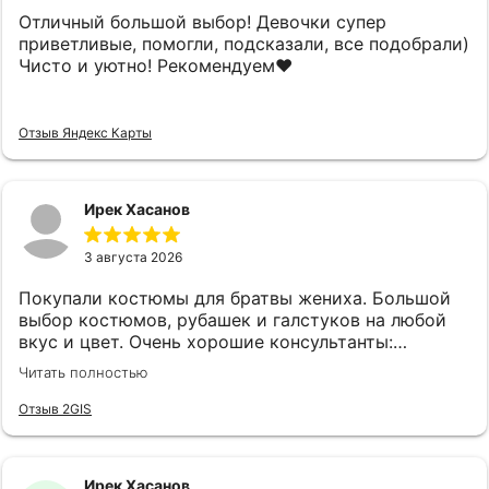
Отличный большой выбор! Девочки супер
приветливые, помогли, подсказали, все подобрали)
Чисто и уютно! Рекомендуем❤️
Отзыв Яндекс Карты
Ирек Хасанов
3 августа 2026
Покупали костюмы для братвы жениха. Большой
выбор костюмов, рубашек и галстуков на любой
вкус и цвет. Очень хорошие консультанты:
клиентоориентированы, эмпатичны, симпатичны, с
Читать полностью
хорошим вкусом. Огромная благодарность
консультантам Анне и Ляле! Также наливают чай,
Отзыв 2GIS
кофе и виски.
Ирек Хасанов