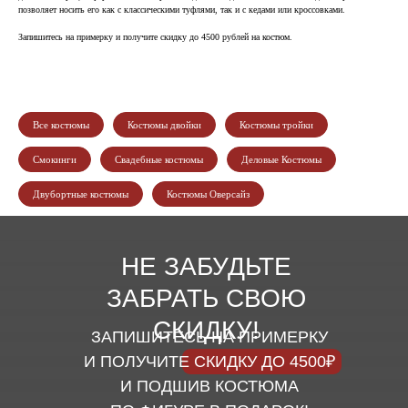
позволяет носить его как с классическими туфлями, так и с кедами или кроссовками.
Запишитесь на примерку и получите скидку до 4500 рублей на костюм.
Все костюмы
Костюмы двойки
Костюмы тройки
Смокинги
Свадебные костюмы
Деловые Костюмы
Двубортные костюмы
Костюмы Оверсайз
НЕ ЗАБУДЬТЕ
ЗАБРАТЬ СВОЮ
СКИДКУ!
ЗАПИШИТЕСЬ НА ПРИМЕРКУ
И ПОЛУЧИТЕ СКИДКУ ДО 4500₽
И ПОДШИВ КОСТЮМА