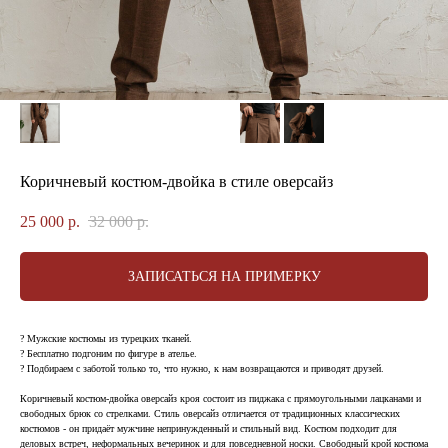
Коричневый костюм-двойка в стиле оверсайз
25 000
р.
32 000
р.
ЗАПИСАТЬСЯ НА ПРИМЕРКУ
? Мужские костюмы из турецких тканей.
? Бесплатно подгоним по фигуре в ателье.
? Подбираем с заботой только то, что нужно, к нам возвращаются и приводят друзей.
Коричневый костюм-двойка оверсайз кроя состоит из пиджака с прямоугольными лацканами и
свободных брюк со стрелками. Стиль оверсайз отличается от традиционных классических
костюмов - он придаёт мужчине непринужденный и стильный вид. Костюм подходит для
деловых встреч, неформальных вечеринок и для повседневной носки. Свободный крой костюма