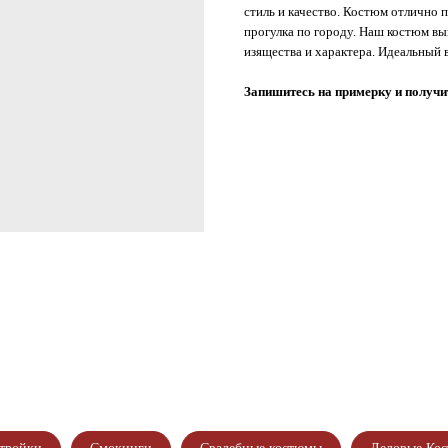
стиль и качество. Костюм отлично п
прогулка по городу. Наш костюм вы
изящества и характера. Идеальный 
Запишитесь на примерку и получит
газина!
ИТЕСЬ НА ПРИМЕРКУ
ИТЕ СКИДКУ ДО 4500₽
ОДШИВ КОСТЮМА
ИГУРЕ В ПОДАРОК!