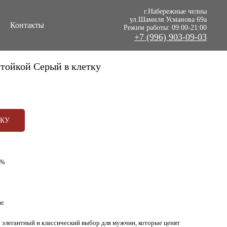
г.Набережные челны
ул.Шамиля Усманова 69а
Контакты
Режим работы: 09:00-21:00
+7 (996) 903-09-03
тойкой Серый в клетку
РКУ
0%
не
 элегантный и классический выбор для мужчин, которые ценят