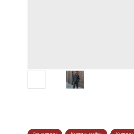
* Подробности акции уточняйте у Стилистов Консультантов Ма
Мы находимся в г.Набережные Челны
ул.Шамиля Усманова 69а
Режим работы с 9:00 до 21:00
ЗАПИШ
И ПОЛУЧ
И П
ПО Ф