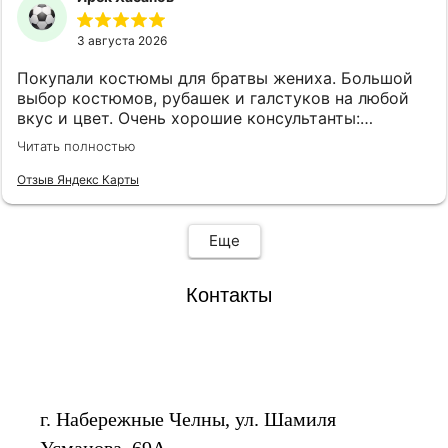
3 августа 2026
Покупали костюмы для братвы жениха. Большой
выбор костюмов, рубашек и галстуков на любой
вкус и цвет. Очень хорошие консультанты:
клиентоориентированы, эмпатичны, симпатичны, с
Читать полностью
хорошим вкусом. Огромная благодарность
консультантам Анне и Ляле! Также наливают чай,
Отзыв Яндекс Карты
кофе и виски.
Еще
Контакты
г. Набережные Челны, ул. Шамиля