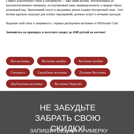
Символ классического стиля и элегантности — наш синий костюм. Изготовленный из
высококачественного материала, он подчеркивает вашу индивидуальность и придает образу
роскошный вид. Приталенный силуэт и аккуратные детали создают безупречный стиль. Этот
костюм идеально подходит для особых мероприятий, деловых встреч и вечерних выходов.
Выразите свой стиль и уверенность с черным двубортным костюмом от Millionaire Club.
Запишитесь на примерку и получите скидку до 4500 рублей на костюм!
Все костюмы
Костюмы двойки
Костюмы тройки
Смокинги
Свадебные костюмы
Деловые Костюмы
Двубортные костюмы
Костюмы Оверсайз
НЕ ЗАБУДЬТЕ
ЗАБРАТЬ СВОЮ
СКИДКУ!
ЗАПИШИТЕСЬ НА ПРИМЕРКУ