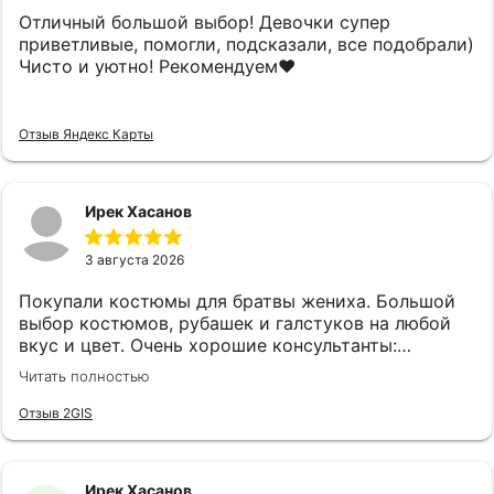
Отличный большой выбор! Девочки супер
приветливые, помогли, подсказали, все подобрали)
Чисто и уютно! Рекомендуем❤️
Отзыв Яндекс Карты
Ирек Хасанов
3 августа 2026
Покупали костюмы для братвы жениха. Большой
выбор костюмов, рубашек и галстуков на любой
вкус и цвет. Очень хорошие консультанты:
клиентоориентированы, эмпатичны, симпатичны, с
Читать полностью
хорошим вкусом. Огромная благодарность
консультантам Анне и Ляле! Также наливают чай,
Отзыв 2GIS
кофе и виски.
Ирек Хасанов