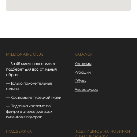
MILLIONAIRE CLUB
КАТАЛОГ
— За 45 минут наш стилист
Костюмы
подберет для вас стильный
Рубашки
образ
Обувь
— Только положительные
отзывы
Аксессуары
— Костюмы из турецкой ткани
— Подгонка костюма по
фигуре в ателье для всех
клиентов в подарок
ПОДДЕРЖКА
ПОДПИШИСЬ НА НОВИНКИ
И РАСПРОДАЖИ