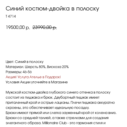
Синий костюм-двойка в полоску
T 4714
19500,00
23990,00
р.
р.
ЗАПИСАТЬСЯ НА ПРИМЕРКУ
Цвет: Синий в полоску
Материал: Шерсть 80%, Вискоза 20%
Размеры: 46-56
Акция! Услуга Ателье в Подарок!
Условия Акции уточняйте в Магазине
Мужской костюм-двойка глубокого синего оттенка в полоску
состоит из пиджака и брюк. Двубортный пиджак имеет
приталенный крой и острые лацканы. Плечи пиджака аккуратно
скроены, это обеспечивает идеальную посадку.
Брюки имеют прямой или слегка зауженный крой от колена вниз.
Брюки со средней талией, а также стрелками для создания
элегантного образа. Millionaire Club - это гармония стиля и