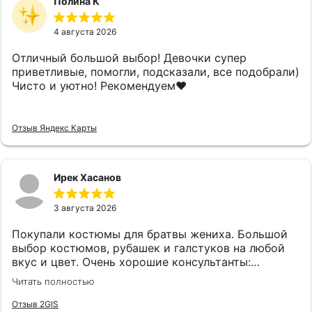
Полина К
4 августа 2026
Отличный большой выбор! Девочки супер
приветливые, помогли, подсказали, все подобрали)
Чисто и уютно! Рекомендуем❤️
Отзыв Яндекс Карты
Ирек Хасанов
3 августа 2026
Покупали костюмы для братвы жениха. Большой
выбор костюмов, рубашек и галстуков на любой
вкус и цвет. Очень хорошие консультанты:
клиентоориентированы, эмпатичны, симпатичны, с
Читать полностью
хорошим вкусом. Огромная благодарность
консультантам Анне и Ляле! Также наливают чай,
Отзыв 2GIS