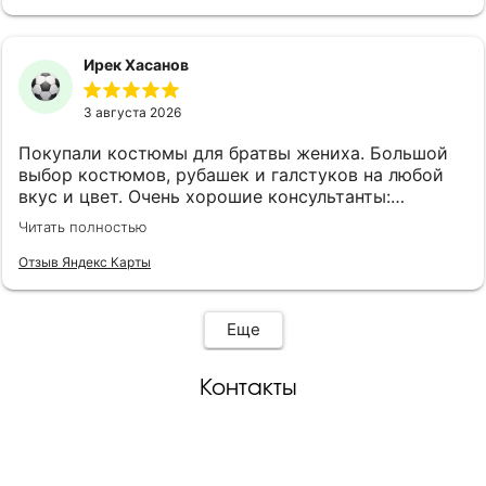
кофе и виски.
Ирек Хасанов
3 августа 2026
Покупали костюмы для братвы жениха. Большой
выбор костюмов, рубашек и галстуков на любой
вкус и цвет. Очень хорошие консультанты:
клиентоориентированы, эмпатичны, симпатичны, с
Читать полностью
хорошим вкусом. Огромная благодарность
консультантам Анне и Ляле! Также наливают чай,
Отзыв Яндекс Карты
кофе и виски.
Еще
Контакты