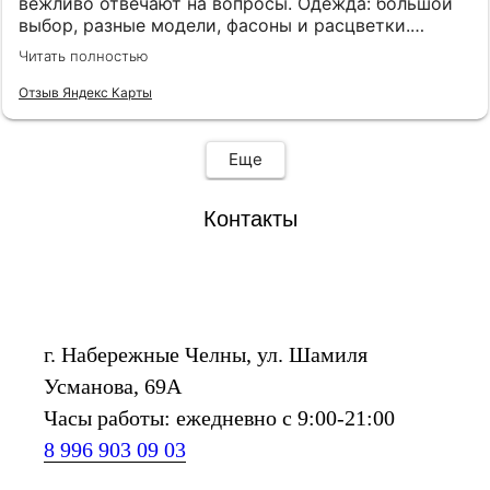
вежливо отвечают на вопросы. Одежда: большой
выбор, разные модели, фасоны и расцветки.
Товары качественные. Помещение большое, есть
Читать полностью
несколько удобных примерочных, для
сопровождающих есть кресла.
Отзыв Яндекс Карты
Еще
Контакты
г. Набережные Челны, ул. Шамиля
Усманова, 69А
Часы работы: ежедневно с 9:00-21:00
8 996 903 09 03