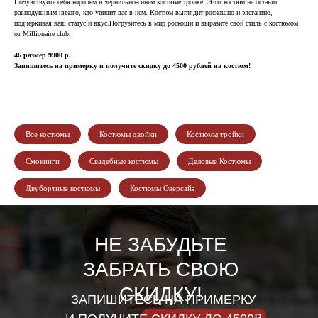
Почувствуйте себя королем в чернильно-синем костюме тройке. Этот костюм не оставит
равнодушным никого, кто увидит вас в нем. Костюм выглядит роскошно и элегантно,
подчеркивая ваш статус и вкус.Погрузитесь в мир роскоши и выразите свой стиль с костюмом
от Millionaire club.
46 размер 9900 р.
Запишитесь на примерку и получите скидку до 4500 рублей на костюм!
Все костюмы
Костюмы двойки
Костюмы тройки
Смокинги
Свадебные костюмы
Деловые Костюмы
Двубортные костюмы
Костюмы Оверсайз
НЕ ЗАБУДЬТЕ
ЗАБРАТЬ СВОЮ
СКИДКУ!
ЗАПИШИТЕСЬ НА ПРИМЕРКУ