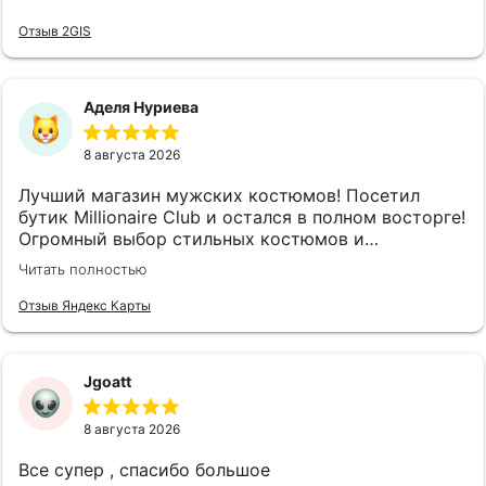
Отзыв 2GIS
Аделя Нуриева
8 августа 2026
Лучший магазин мужских костюмов! Посетил
бутик Millionaire Club и остался в полном восторге!
Огромный выбор стильных костюмов и
аксессуаров на любой вкус и случай. Отдельное
Читать полностью
спасибо консультантам — настоящие
профессионалы своего дела, помогли подобрать
Отзыв Яндекс Карты
идеальный вариант, который безупречно сел по
фигуре, при этом не тратя лишнего времени.
Качество тканей и пошива на высшем уровне, а
Jgoatt
цены приятно удивили — полностью
соответствуют качеству. В бутике очень уютная и
8 августа 2026
располагающая атмосфера, приветливый
персонал, который готов помочь с выбором и дать
Все супер , спасибо большое
грамотный совет. Обязательно вернусь сюда снова