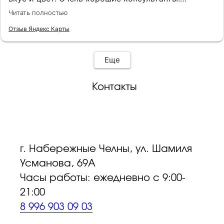
клиентоориентированы, эмпатичны, симпатичны, с
Читать полностью
хорошим вкусом. Огромная благодарность
консультантам Анне и Ляле! Также наливают чай,
Отзыв Яндекс Карты
кофе и виски.
Еще
Контакты
г. Набережные Челны, ул. Шамиля
Усманова, 69А
Часы работы: ежедневно с 9:00-
21:00
8 996 903 09 03