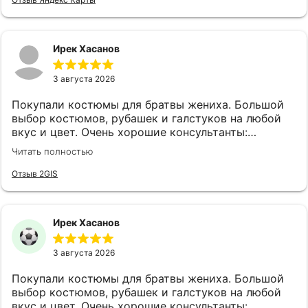
Ирек Хасанов
3 августа 2026
Покупали костюмы для братвы жениха. Большой
выбор костюмов, рубашек и галстуков на любой
вкус и цвет. Очень хорошие консультанты:
клиентоориентированы, эмпатичны, симпатичны, с
Читать полностью
хорошим вкусом. Огромная благодарность
консультантам Анне и Ляле! Также наливают чай,
Отзыв 2GIS
кофе и виски.
Ирек Хасанов
3 августа 2026
Покупали костюмы для братвы жениха. Большой
выбор костюмов, рубашек и галстуков на любой
вкус и цвет. Очень хорошие консультанты: