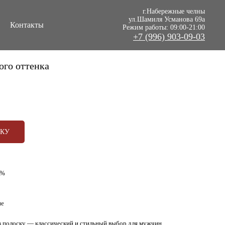
г.Набережные челны
ул.Шамиля Усманова 69а
Контакты
Режим работы: 09:00-21:00
+7 (996) 903-09-03
ого оттенка
РКУ
0%
не
в полоску — классический и стильный выбор для мужчин,