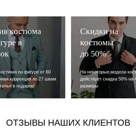
ив костюма
Скидки на
гуре в
костюмы
рок
до 50%
костюма по фигуре от 60
На некоторые модели кос
очная коррекция по 27 швам
действует скидка 50% на 4
телье в подарок!
размеры
ОТЗЫВЫ НАШИХ КЛИЕНТОВ