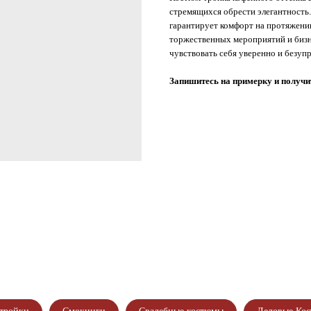
стремящихся обрести элегантность.
гарантирует комфорт на протяжени
торжественных мероприятий и бизне
чувствовать себя уверенно и безуп
газина!
Запишитесь на примерку и получит
ИТЕСЬ НА ПРИМЕРКУ
ИТЕ СКИДКУ ДО 4500₽
ОДШИВ КОСТЮМА
ИГУРЕ В ПОДАРОК!