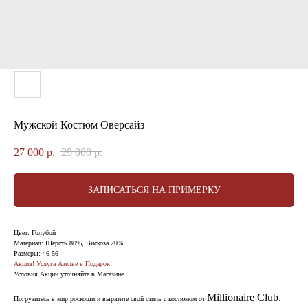
Мужской Костюм Оверсайз
27 000
р.
29 000
р.
ЗАПИСАТЬСЯ НА ПРИМЕРКУ
Цвет: Голубой
Материал: Шерсть 80%, Вискоза 20%
Размеры: 46-56
Акция! Услуга Ателье в Подарок!
Условия Акции уточняйте в Магазине
Millionaire Сlub.
Погрузитесь в мир роскоши и выразите свой стиль с костюмом от