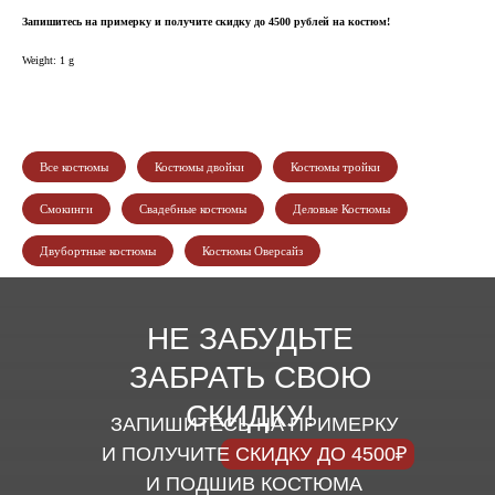
Запишитесь на примерку и получите скидку до 4500 рублей на костюм!
Weight: 1 g
Все костюмы
Костюмы двойки
Костюмы тройки
Смокинги
Свадебные костюмы
Деловые Костюмы
Двубортные костюмы
Костюмы Оверсайз
НЕ ЗАБУДЬТЕ
ЗАБРАТЬ СВОЮ
СКИДКУ!
ЗАПИШИТЕСЬ НА ПРИМЕРКУ
И ПОЛУЧИТЕ СКИДКУ ДО 4500₽
И ПОДШИВ КОСТЮМА