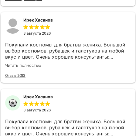
Ирек Хасанов
3 августа 2026
Покупали костюмы для братвы жениха. Большой
выбор костюмов, рубашек и галстуков на любой
вкус и цвет. Очень хорошие консультанты:
клиентоориентированы, эмпатичны, симпатичны, с
Читать полностью
хорошим вкусом. Огромная благодарность
консультантам Анне и Ляле! Также наливают чай,
Отзыв 2GIS
кофе и виски.
Ирек Хасанов
3 августа 2026
Покупали костюмы для братвы жениха. Большой
выбор костюмов, рубашек и галстуков на любой
вкус и цвет. Очень хорошие консультанты: