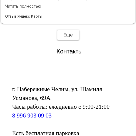
клиентоориентированы, эмпатичны, симпатичны, с
Читать полностью
хорошим вкусом. Огромная благодарность
консультантам Анне и Ляле! Также наливают чай,
Отзыв Яндекс Карты
кофе и виски.
Еще
Контакты
г. Набережные Челны, ул. Шамиля
Усманова, 69А
Часы работы: ежедневно с 9:00-21:00
8 996 903 09 03
Есть бесплатная парковка