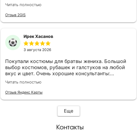
клиентоориентированы, эмпатичны, симпатичны, с
Читать полностью
хорошим вкусом. Огромная благодарность
консультантам Анне и Ляле! Также наливают чай,
Отзыв 2GIS
кофе и виски.
Ирек Хасанов
3 августа 2026
Покупали костюмы для братвы жениха. Большой
выбор костюмов, рубашек и галстуков на любой
вкус и цвет. Очень хорошие консультанты:
клиентоориентированы, эмпатичны, симпатичны, с
Читать полностью
хорошим вкусом. Огромная благодарность
консультантам Анне и Ляле! Также наливают чай,
Отзыв Яндекс Карты
кофе и виски.
Еще
Контакты