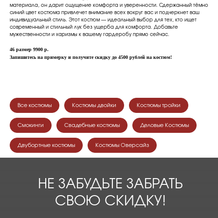
материала, он дарит ощущение комфорта и уверенности. Сдержанный тёмно
синий цвет костюма привлечет внимание всех вокруг вас и подчеркнет ваш
индивидуальный стиль. Этот костюм — идеальный выбор для тех, кто ищет
современный и стильный лук без ущерба для комфорта. Добавьте
мужественности и харизмы к вашему гардеробу прямо сейчас.
46 размер 9900 р.
Запишитесь на примерку и получите скидку до 4500 рублей на костюм!
Все костюмы
Костюмы двойки
Костюмы тройки
Смокинги
Свадебные костюмы
Деловые Костюмы
Двубортные костюмы
Костюмы Оверсайз
НЕ ЗАБУДЬТЕ ЗАБРАТЬ
СВОЮ СКИДКУ!