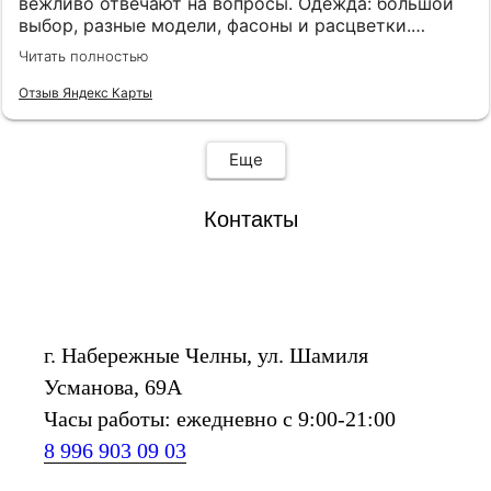
вежливо отвечают на вопросы. Одежда: большой
выбор, разные модели, фасоны и расцветки.
Товары качественные. Помещение большое, есть
Читать полностью
несколько удобных примерочных, для
сопровождающих есть кресла.
Отзыв Яндекс Карты
Еще
Контакты
г. Набережные Челны, ул. Шамиля
Усманова, 69А
Часы работы: ежедневно с 9:00-21:00
8 996 903 09 03