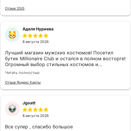
Отзыв 2GIS
Аделя Нуриева
8 августа 2026
Лучший магазин мужских костюмов! Посетил
бутик Millionaire Club и остался в полном восторге!
Огромный выбор стильных костюмов и
аксессуаров на любой вкус и случай. Отдельное
Читать полностью
спасибо консультантам — настоящие
профессионалы своего дела, помогли подобрать
Отзыв Яндекс Карты
идеальный вариант, который безупречно сел по
фигуре, при этом не тратя лишнего времени.
Качество тканей и пошива на высшем уровне, а
Jgoatt
цены приятно удивили — полностью
соответствуют качеству. В бутике очень уютная и
8 августа 2026
располагающая атмосфера, приветливый
персонал, который готов помочь с выбором и дать
Все супер , спасибо большое
грамотный совет. Обязательно вернусь сюда снова