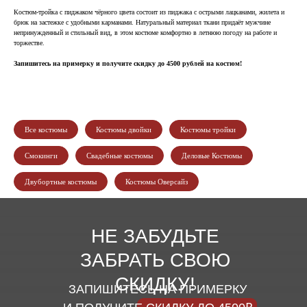
Костюм-тройка с пиджаком чёрного цвета состоит из пиджака с острыми лацканами, жилета и
брюк на застежке с удобными карманами. Натуральный материал ткани придаёт мужчине
непринужденный и стильный вид, в этом костюме комфортно в летнюю погоду на работе и
торжестве.
Запишитесь на примерку и получите скидку до 4500 рублей на костюм!
Все костюмы
Костюмы двойки
Костюмы тройки
Смокинги
Свадебные костюмы
Деловые Костюмы
Двубортные костюмы
Костюмы Оверсайз
НЕ ЗАБУДЬТЕ
ЗАБРАТЬ СВОЮ
СКИДКУ!
ЗАПИШИТЕСЬ НА ПРИМЕРКУ