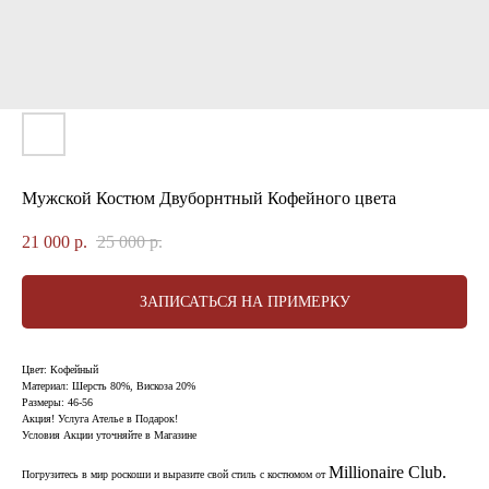
Мужской Костюм Двуборнтный Кофейного цвета
21 000
р.
25 000
р.
ЗАПИСАТЬСЯ НА ПРИМЕРКУ
Цвет: Кофейный
Материал: Шерсть 80%, Вискоза 20%
Размеры: 46-56
Акция! Услуга Ателье в Подарок!
Условия Акции уточняйте в Магазине
Millionaire Сlub.
Погрузитесь в мир роскоши и выразите свой стиль с костюмом от