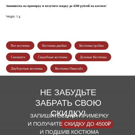
Запишитесь на примерку и получите скидку до 4500 рублей на костюм!
Weight: 1 g
Все костюмы
Костюмы двойки
Костюмы тройки
Смокинги
Свадебные костюмы
Деловые Костюмы
Двубортные костюмы
Костюмы Оверсайз
НЕ ЗАБУДЬТЕ
ЗАБРАТЬ СВОЮ
СКИДКУ!
ЗАПИШИТЕСЬ НА ПРИМЕРКУ
И ПОЛУЧИТЕ СКИДКУ ДО 4500₽
И ПОДШИВ КОСТЮМА