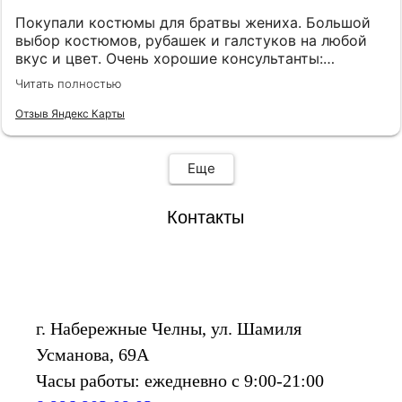
Покупали костюмы для братвы жениха. Большой
выбор костюмов, рубашек и галстуков на любой
вкус и цвет. Очень хорошие консультанты:
клиентоориентированы, эмпатичны, симпатичны, с
Читать полностью
хорошим вкусом. Огромная благодарность
консультантам Анне и Ляле! Также наливают чай,
Отзыв Яндекс Карты
кофе и виски.
Еще
Контакты
г. Набережные Челны, ул. Шамиля
Усманова, 69А
Часы работы: ежедневно с 9:00-21:00