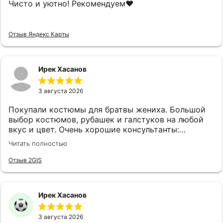
Чисто и уютно! Рекомендуем❤️
Отзыв Яндекс Карты
Ирек Хасанов
3 августа 2026
Покупали костюмы для братвы жениха. Большой
выбор костюмов, рубашек и галстуков на любой
вкус и цвет. Очень хорошие консультанты:
клиентоориентированы, эмпатичны, симпатичны, с
Читать полностью
хорошим вкусом. Огромная благодарность
консультантам Анне и Ляле! Также наливают чай,
Отзыв 2GIS
кофе и виски.
Ирек Хасанов
3 августа 2026