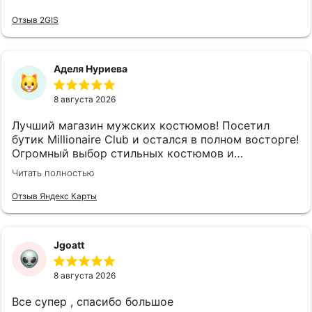
Отзыв 2GIS
Аделя Нуриева
8 августа 2026
Лучший магазин мужских костюмов! Посетил
бутик Millionaire Club и остался в полном восторге!
Огромный выбор стильных костюмов и
аксессуаров на любой вкус и случай. Отдельное
Читать полностью
спасибо консультантам — настоящие
профессионалы своего дела, помогли подобрать
Отзыв Яндекс Карты
идеальный вариант, который безупречно сел по
фигуре, при этом не тратя лишнего времени.
Качество тканей и пошива на высшем уровне, а
Jgoatt
цены приятно удивили — полностью
соответствуют качеству. В бутике очень уютная и
8 августа 2026
располагающая атмосфера, приветливый
персонал, который готов помочь с выбором и дать
Все супер , спасибо большое
грамотный совет. Обязательно вернусь сюда снова