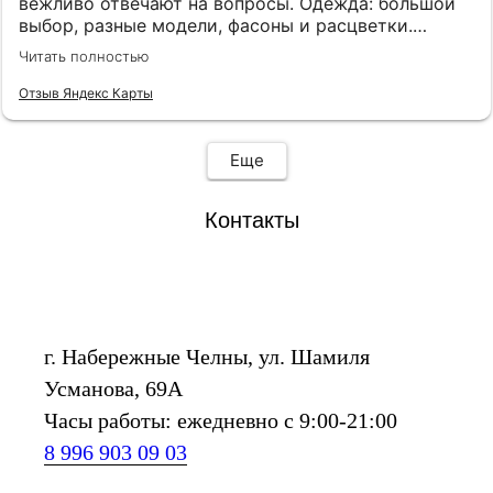
вежливо отвечают на вопросы. Одежда: большой
выбор, разные модели, фасоны и расцветки.
Товары качественные. Помещение большое, есть
Читать полностью
несколько удобных примерочных, для
сопровождающих есть кресла.
Отзыв Яндекс Карты
Еще
Контакты
г. Набережные Челны, ул. Шамиля
Усманова, 69А
Часы работы: ежедневно с 9:00-21:00
8 996 903 09 03