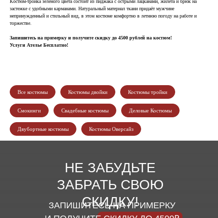
Костюм-тройка зеленого цвета состоит из пиджака с острыми лацканами, жилета и брюк на
застежке с удобными карманами. Натуральный материал ткани придаёт мужчине
непринужденный и стильный вид, в этом костюме комфортно в летнюю погоду на работе и
торжестве.
Запишитесь на примерку и получите скидку до 4500 рублей на костюм!
Услуги Ателье Бесплатно!
Все костюмы
Костюмы двойки
Костюмы тройки
Смокинги
Свадебные костюмы
Деловые Костюмы
Двубортные костюмы
Костюмы Оверсайз
НЕ ЗАБУДЬТЕ
ЗАБРАТЬ СВОЮ
СКИДКУ!
ЗАПИШИТЕСЬ НА ПРИМЕРКУ